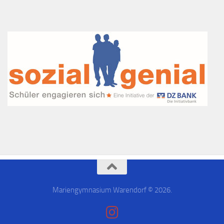
Mariengymnasium Warendorf © 2026.