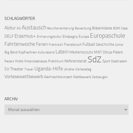
SCHLAGWÖRTER
Austausch
Abitur
Bläserklasse
AG
Berufsorientierung
Bewerbung
BOM
Claas
Europaschule
Erasmus+
DELF
Etrépagny
Europa
Erinnerungskultur
Fahrtenwoche
Ferien
Fußball
Geschichte
Französisch
Junior
Frankreich
Latein
Medienscouts
Obiya Palaro
Big Band
Kopfrechnen
MINT
Kulturabend
SdZ
Referendariat
Praktikum
Sport
Pesaro
Politik
Potenzialanalyse
Stadtradeln
Uganda-Hilfe
SV
Theater
Vorlesetag
Trauer
Ukraine
Vorlesewettbewerb
Weihnachtskonzert
Wettbewerb
Zeitzeugen
ARCHIV