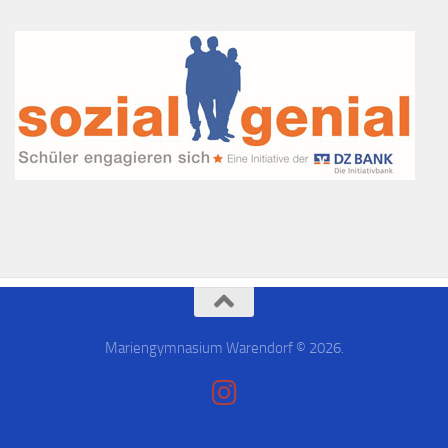
Mariengymnasium Warendorf © 2026.