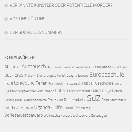
VERKANNTE KÜNSTLER ODER POTENTIELLE MÖRDER?
VON UNS FÜR UNS
DER SOUND DES SOMMERS
SCHLAGWÖRTER
Austausch
Abitur
Bläserklasse
AG
Berufsorientierung
Bewerbung
BOM
Claas
Europaschule
Erasmus+
DELF
Etrépagny
Europa
Erinnerungskultur
Fahrtenwoche
Ferien
Fußball
Geschichte
Französisch
Junior
Frankreich
Latein
Medienscouts
Obiya Palaro
Big Band
Kopfrechnen
MINT
Kulturabend
SdZ
Referendariat
Praktikum
Sport
Pesaro
Politik
Potenzialanalyse
Stadtradeln
Uganda-Hilfe
SV
Theater
Vorlesetag
Trauer
Ukraine
Vorlesewettbewerb
Weihnachtskonzert
Wettbewerb
Zeitzeugen