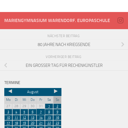
MARIENGYMNASIUM WARENDORF. EUROPASCHULE
NÄCHSTER BEITRAG
80 JAHRE NACH KRIEGSENDE
VORHERIGER BEITRAG
EIN GROSSER TAG FÜR RECHENKÜNSTLER
TERMINE
August
Mo
Di
Mi
Do
Fr
Sa
So
27
28
29
30
31
1
2
3
4
5
6
7
8
9
10
11
12
13
14
15
16
17
18
19
20
21
22
23