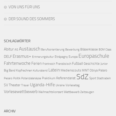
VON UNS FÜR UNS
DER SOUND DES SOMMERS
SCHLAGWÖRTER
Austausch
Abitur
Bläserklasse
AG
Berufsorientierung
Bewerbung
BOM
Claas
Europaschule
Erasmus+
DELF
Etrépagny
Europa
Erinnerungskultur
Fahrtenwoche
Ferien
Fußball
Geschichte
Französisch
Junior
Frankreich
Latein
Medienscouts
Obiya Palaro
Big Band
Kopfrechnen
MINT
Kulturabend
SdZ
Referendariat
Praktikum
Sport
Pesaro
Politik
Potenzialanalyse
Stadtradeln
Uganda-Hilfe
SV
Theater
Vorlesetag
Trauer
Ukraine
Vorlesewettbewerb
Weihnachtskonzert
Wettbewerb
Zeitzeugen
ARCHIV