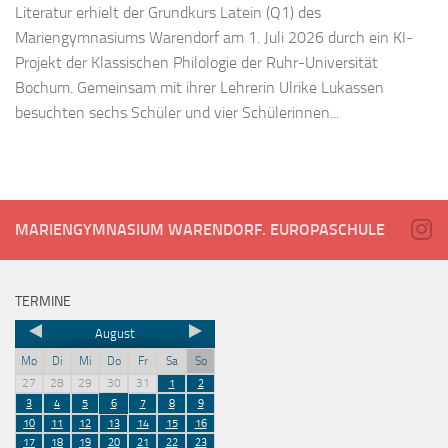
Literatur erhielt der Grundkurs Latein (Q1) des
Mariengymnasiums Warendorf am 1. Juli 2026 durch ein KI-
Projekt der Klassischen Philologie der Ruhr-Universität
Bochum. Gemeinsam mit ihrer Lehrerin Ulrike Lukassen
besuchten sechs Schüler und vier Schülerinnen...
MARIENGYMNASIUM WARENDORF. EUROPASCHULE
TERMINE
August
Mo
Di
Mi
Do
Fr
Sa
So
27
28
29
30
31
1
2
3
4
5
6
7
8
9
10
11
12
13
14
15
16
17
18
19
20
21
22
23