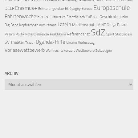
AG
Berufsorientierung
Bewerbung
BOM
Claas
Europaschule
Erasmus+
DELF
Etrépagny
Europa
Erinnerungskultur
Fahrtenwoche
Ferien
Fußball
Geschichte
Französisch
Junior
Frankreich
Latein
Medienscouts
Obiya Palaro
Big Band
Kopfrechnen
MINT
Kulturabend
SdZ
Referendariat
Praktikum
Sport
Pesaro
Politik
Potenzialanalyse
Stadtradeln
Uganda-Hilfe
SV
Theater
Vorlesetag
Trauer
Ukraine
Vorlesewettbewerb
Weihnachtskonzert
Wettbewerb
Zeitzeugen
ARCHIV