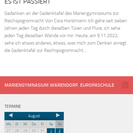
ES IST PASSIERT
Gedanken an der Gedenktafel des Mariengymnasiums zur
Reichspogromnacht Von Cora Horstmann Ich gehe seit sieben
Jahren jeden Tag durch dieselben Türen und Flure, ich sehe
jeden Tag dieselben Wände vor mir. Heute, am 9.11.2022,
sehe ich etwas anderes, etwas, was mich zum Denken anregt:
die Gedenktafel zur Reichspogromnacht....
MARIENGYMNASIUM WARENDORF. EUROPASCHULE
TERMINE
August
Mo
Di
Mi
Do
Fr
Sa
So
27
28
29
30
31
1
2