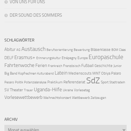
VON UNS FÜR UNS
DER SOUND DES SOMMERS
SCHLAGWÖRTER
Austausch
Abitur
Bläserklasse
AG
Berufsorientierung
Bewerbung
BOM
Claas
Europaschule
Erasmus+
DELF
Etrépagny
Europa
Erinnerungskultur
Fahrtenwoche
Ferien
Fußball
Geschichte
Französisch
Junior
Frankreich
Latein
Medienscouts
Obiya Palaro
Big Band
Kopfrechnen
MINT
Kulturabend
SdZ
Referendariat
Praktikum
Sport
Pesaro
Politik
Potenzialanalyse
Stadtradeln
Uganda-Hilfe
SV
Theater
Vorlesetag
Trauer
Ukraine
Vorlesewettbewerb
Weihnachtskonzert
Wettbewerb
Zeitzeugen
ARCHIV