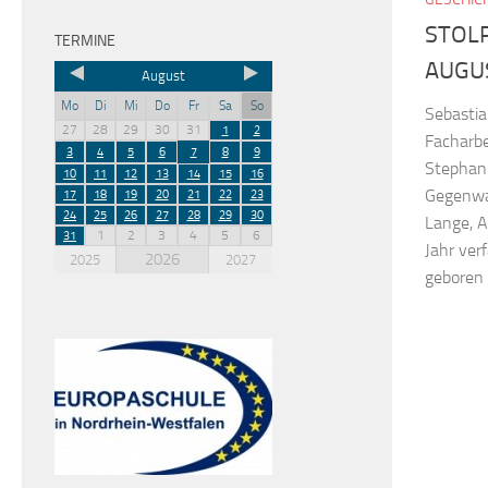
STOL
TERMINE
AUGUS
August
Mo
Di
Mi
Do
Fr
Sa
So
Sebastia
27
28
29
30
31
1
2
Facharbe
3
4
5
6
7
8
9
Stephani
10
11
12
13
14
15
16
Gegenwar
17
18
19
20
21
22
23
24
25
26
27
28
29
30
Lange, A
1
2
3
4
5
6
31
Jahr ver
2026
2025
2027
geboren 