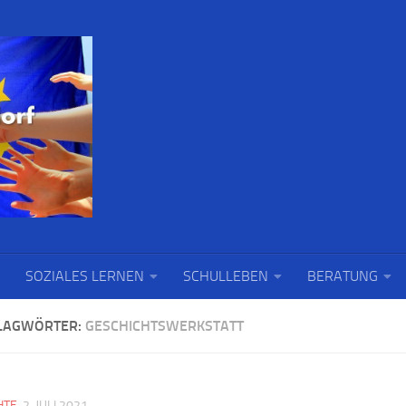
SOZIALES LERNEN
SCHULLEBEN
BERATUNG
LAGWÖRTER:
GESCHICHTSWERKSTATT
HTE
2. JULI 2021