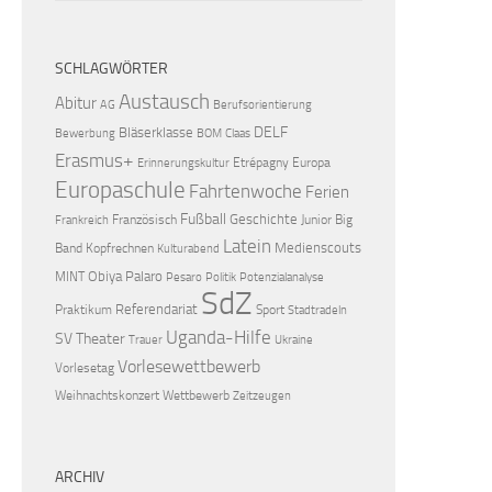
SCHLAGWÖRTER
Austausch
Abitur
AG
Berufsorientierung
DELF
Bläserklasse
Bewerbung
BOM
Claas
Erasmus+
Etrépagny
Europa
Erinnerungskultur
Europaschule
Fahrtenwoche
Ferien
Fußball
Geschichte
Französisch
Junior Big
Frankreich
Latein
Medienscouts
Band
Kopfrechnen
Kulturabend
Obiya Palaro
MINT
Pesaro
Politik
Potenzialanalyse
SdZ
Referendariat
Praktikum
Sport
Stadtradeln
Uganda-Hilfe
SV
Theater
Trauer
Ukraine
Vorlesewettbewerb
Vorlesetag
Weihnachtskonzert
Wettbewerb
Zeitzeugen
ARCHIV