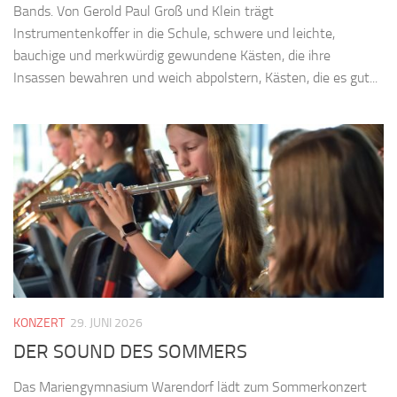
Bands. Von Gerold Paul Groß und Klein trägt
Instrumentenkoffer in die Schule, schwere und leichte,
bauchige und merkwürdig gewundene Kästen, die ihre
Insassen bewahren und weich abpolstern, Kästen, die es gut...
KONZERT
29. JUNI 2026
DER SOUND DES SOMMERS
Das Mariengymnasium Warendorf lädt zum Sommerkonzert