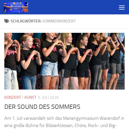
SCHLAGWÖRTER:
SOMMERKONZERT
KONZERT
/
KUNST
5. JULI 2026
DER SOUND DES SOMMERS
Am 1. Juli verwandelt sich das Mariengymnasium Warendorf in
eine große Bühne für Bläserklassen, Chöre, Rock- und Big-