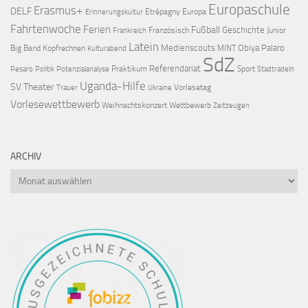
Europaschule
Erasmus+
DELF
Etrépagny
Europa
Erinnerungskultur
Fahrtenwoche
Ferien
Fußball
Geschichte
Französisch
Junior
Frankreich
Latein
Medienscouts
Obiya Palaro
Big Band
Kopfrechnen
MINT
Kulturabend
SdZ
Referendariat
Praktikum
Sport
Pesaro
Politik
Potenzialanalyse
Stadtradeln
Uganda-Hilfe
SV
Theater
Vorlesetag
Trauer
Ukraine
Vorlesewettbewerb
Weihnachtskonzert
Wettbewerb
Zeitzeugen
ARCHIV