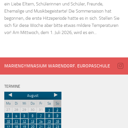
ein Liebe Eltern, Schülerinnen und Schüler, Freunde,
Ehemalige und Musikbegeisterte! Die Sommersaison hat
begonnen, die erste Hitzeperiode hatte es in sich. Stellen Sie
sich für diese Woche aber bitte etwas mildere Temperaturen
vor! Am Mittwoch, dem 1. Juli 2026, wird es ein...
MARIENGYMNASIUM WARENDORF. EUROPASCHULE
TERMINE
August
Mo
Di
Mi
Do
Fr
Sa
So
27
28
29
30
31
1
2
3
4
5
6
7
8
9
10
11
12
13
14
15
16
17
18
19
20
21
22
23