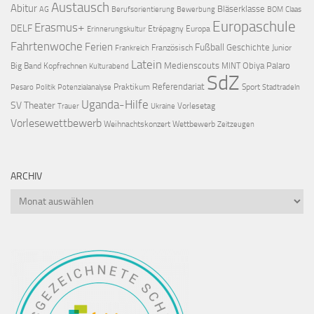
Austausch
Abitur
Bläserklasse
AG
Berufsorientierung
Bewerbung
BOM
Claas
Europaschule
Erasmus+
DELF
Etrépagny
Europa
Erinnerungskultur
Fahrtenwoche
Ferien
Fußball
Geschichte
Französisch
Junior
Frankreich
Latein
Medienscouts
Obiya Palaro
Big Band
Kopfrechnen
MINT
Kulturabend
SdZ
Referendariat
Praktikum
Sport
Pesaro
Politik
Potenzialanalyse
Stadtradeln
Uganda-Hilfe
SV
Theater
Vorlesetag
Trauer
Ukraine
Vorlesewettbewerb
Weihnachtskonzert
Wettbewerb
Zeitzeugen
ARCHIV