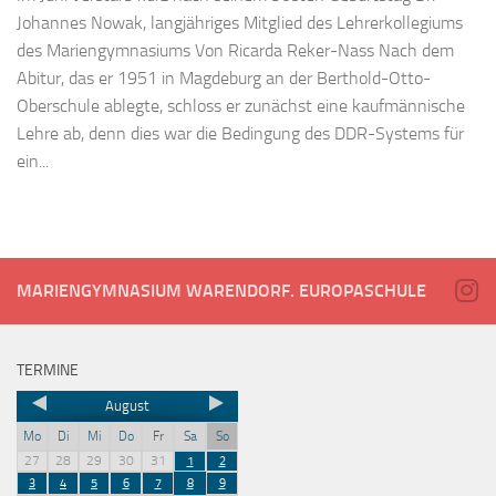
Johannes Nowak, langjähriges Mitglied des Lehrerkollegiums
des Mariengymnasiums Von Ricarda Reker-Nass Nach dem
Abitur, das er 1951 in Magdeburg an der Berthold-Otto-
Oberschule ablegte, schloss er zunächst eine kaufmännische
Lehre ab, denn dies war die Bedingung des DDR-Systems für
ein...
MARIENGYMNASIUM WARENDORF. EUROPASCHULE
TERMINE
August
Mo
Di
Mi
Do
Fr
Sa
So
27
28
29
30
31
1
2
3
4
5
6
7
8
9