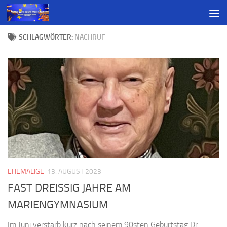
SCHLAGWÖRTER:
NACHRUF
EHEMALIGE
13. AUGUST 2023
FAST DREISSIG JAHRE AM
MARIENGYMNASIUM
Im Juni verstarb kurz nach seinem 90sten Geburtstag Dr.