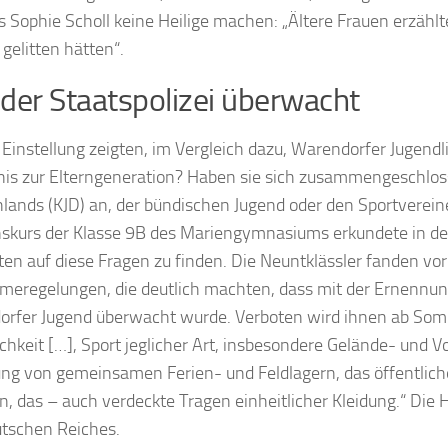
us Sophie Scholl keine Heilige machen: „Ältere Frauen erzäh
 gelitten hätten“.
der Staatspolizei überwacht
Einstellung zeigten, im Vergleich dazu, Warendorfer Jugend
nis zur Elterngeneration? Haben sie sich zusammengeschlos
lands (KJD) an, der bündischen Jugend oder den Sportverein
nskurs der Klasse 9B des Mariengymnasiums erkundete in 
en auf diese Fragen zu finden. Die Neuntklässler fanden vor
eregelungen, die deutlich machten, dass mit der Ernennung
rfer Jugend überwacht wurde. Verboten wird ihnen ab Somm
ichkeit […], Sport jeglicher Art, insbesondere Gelände- un
ung von gemeinsamen Ferien- und Feldlagern, das öffentli
, das – auch verdeckte Tragen einheitlicher Kleidung.“ Die 
tschen Reiches.