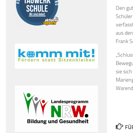
Den gut
Schüler
verfass
aus den
Frank S
„Schlus
Bewegun
sie sic
Marieng
Warendo
FÜ