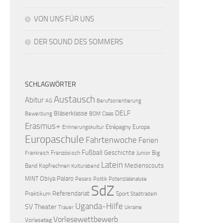
VON UNS FÜR UNS
DER SOUND DES SOMMERS
SCHLAGWÖRTER
Austausch
Abitur
AG
Berufsorientierung
DELF
Bläserklasse
Bewerbung
BOM
Claas
Erasmus+
Etrépagny
Europa
Erinnerungskultur
Europaschule
Fahrtenwoche
Ferien
Fußball
Geschichte
Französisch
Junior Big
Frankreich
Latein
Medienscouts
Band
Kopfrechnen
Kulturabend
Obiya Palaro
MINT
Pesaro
Politik
Potenzialanalyse
SdZ
Referendariat
Praktikum
Sport
Stadtradeln
Uganda-Hilfe
SV
Theater
Trauer
Ukraine
Vorlesewettbewerb
Vorlesetag