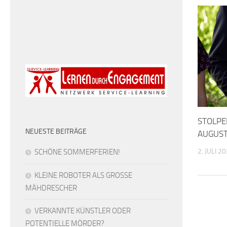
STOLPE
NEUESTE BEITRÄGE
AUGUST
2. JULI 2
SCHÖNE SOMMERFERIEN!
KLEINE ROBOTER ALS GROSSE
MÄHDRESCHER
VERKANNTE KÜNSTLER ODER
POTENTIELLE MÖRDER?