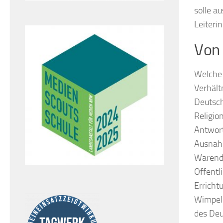
solle a
Leiterin
Von 
Welche 
Verhält
Deutsch
Religio
Antwort
Ausnahm
Warendo
Öffentl
Erricht
Wimpeln
des Deu