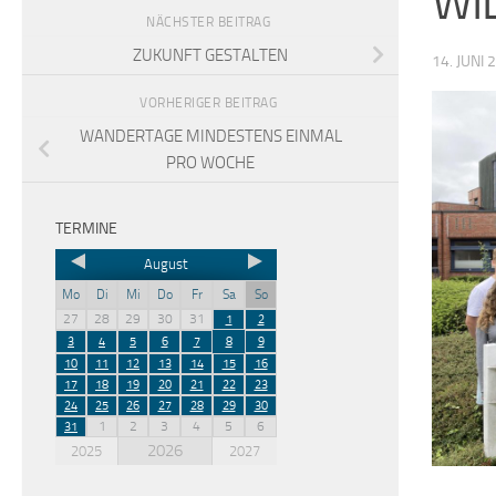
WI
NÄCHSTER BEITRAG
ZUKUNFT GESTALTEN
14. JUNI 
VORHERIGER BEITRAG
WANDERTAGE MINDESTENS EINMAL
PRO WOCHE
TERMINE
August
Mo
Di
Mi
Do
Fr
Sa
So
27
28
29
30
31
1
2
3
4
5
6
7
8
9
10
11
12
13
14
15
16
17
18
19
20
21
22
23
24
25
26
27
28
29
30
1
2
3
4
5
6
31
2026
2025
2027