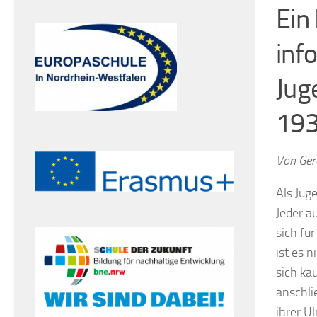
Ein
inf
Jug
19
Von Ger
Als Jug
Jeder a
sich fü
ist es 
sich ka
anschli
ihrer U