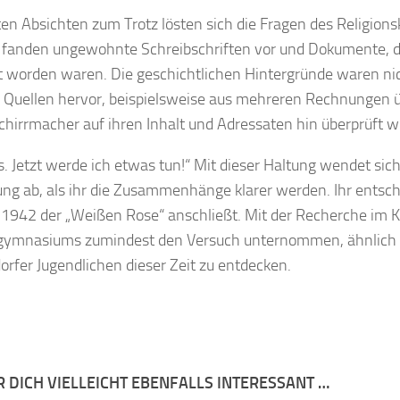
en Absichten zum Trotz lösten sich die Fragen des Religions
 fanden ungewohnte Schreibschriften vor und Dokumente, die 
t worden waren. Die geschichtlichen Hintergründe waren nic
 Quellen hervor, beispielsweise aus mehreren Rechnungen üb
chirrmacher auf ihren Inhalt und Adressaten hin überprüft w
s. Jetzt werde ich etwas tun!“ Mit dieser Haltung wendet sich
g ab, als ihr die Zusammenhänge klarer werden. Ihr entschi
h 1942 der „Weißen Rose“ anschließt. Mit der Recherche im Kr
ymnasiums zumindest den Versuch unternommen, ähnlich wi
rfer Jugendlichen dieser Zeit zu entdecken.
R DICH VIELLEICHT EBENFALLS INTERESSANT …