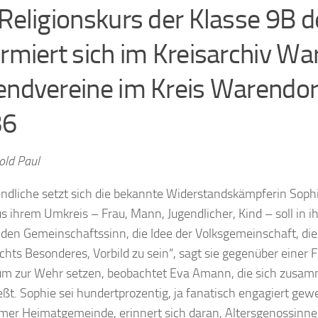
 Religionskurs der Klasse 9B
ormiert sich im Kreisarchiv Wa
endvereine im Kreis Warendor
36
old Paul
endliche setzt sich die bekannte Widerstandskämpferin Sophi
us ihrem Umkreis – Frau, Mann, Jugendlicher, Kind – soll in i
r den Gemeinschaftssinn, die Idee der Volksgemeinschaft, die 
nichts Besonderes, Vorbild zu sein“, sagt sie gegenüber eine
um zur Wehr setzen, beobachtet Eva Amann, die sich zusa
eßt. Sophie sei hundertprozentig, ja fanatisch engagiert gew
lmer Heimatgemeinde, erinnert sich daran, Altersgenossinn