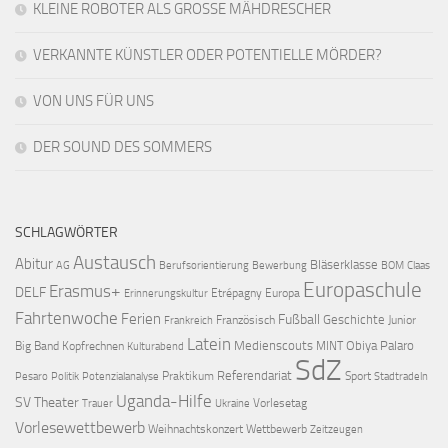
KLEINE ROBOTER ALS GROSSE MÄHDRESCHER
VERKANNTE KÜNSTLER ODER POTENTIELLE MÖRDER?
VON UNS FÜR UNS
DER SOUND DES SOMMERS
SCHLAGWÖRTER
Austausch
Abitur
Bläserklasse
AG
Berufsorientierung
Bewerbung
BOM
Claas
Europaschule
Erasmus+
DELF
Etrépagny
Europa
Erinnerungskultur
Fahrtenwoche
Ferien
Fußball
Geschichte
Französisch
Junior
Frankreich
Latein
Medienscouts
Obiya Palaro
Big Band
Kopfrechnen
MINT
Kulturabend
SdZ
Referendariat
Praktikum
Sport
Pesaro
Politik
Potenzialanalyse
Stadtradeln
Uganda-Hilfe
SV
Theater
Vorlesetag
Trauer
Ukraine
Vorlesewettbewerb
Weihnachtskonzert
Wettbewerb
Zeitzeugen