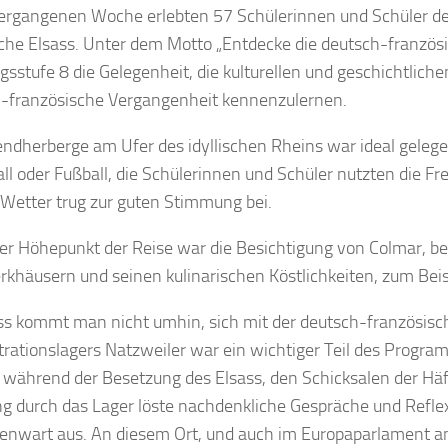
vergangenen Woche erlebten 57 Schülerinnen und Schüler d
che Elsass. Unter dem Motto „Entdecke die deutsch-französ
gsstufe 8 die Gelegenheit, die kulturellen und geschichtlich
-französische Vergangenheit kennenzulernen.
endherberge am Ufer des idyllischen Rheins war ideal gelege
all oder Fußball, die Schülerinnen und Schüler nutzten die Fr
Wetter trug zur guten Stimmung bei.
ter Höhepunkt der Reise war die Besichtigung von Colmar, b
khäusern und seinen kulinarischen Köstlichkeiten, zum Bei
ss kommt man nicht umhin, sich mit der deutsch-französisc
rationslagers Natzweiler war ein wichtiger Teil des Program
t während der Besetzung des Elsass, den Schicksalen der Häf
g durch das Lager löste nachdenkliche Gespräche und Reflex
enwart aus. An diesem Ort, und auch im Europaparlament a