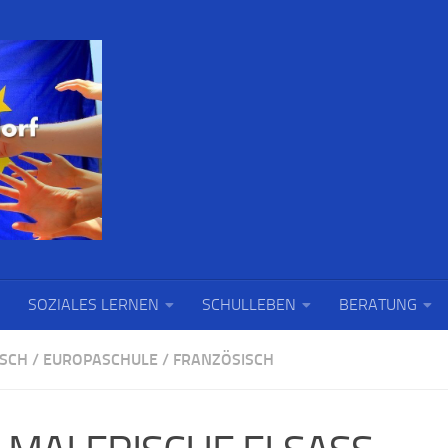
SOZIALES LERNEN
SCHULLEBEN
BERATUNG
SCH
/
EUROPASCHULE
/
FRANZÖSISCH