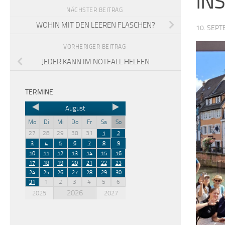
IN
NÄCHSTER BEITRAG
WOHIN MIT DEN LEEREN FLASCHEN?
10. SEP
VORHERIGER BEITRAG
JEDER KANN IM NOTFALL HELFEN
TERMINE
August
Mo
Di
Mi
Do
Fr
Sa
So
27
28
29
30
31
1
2
3
4
5
6
7
8
9
10
11
12
13
14
15
16
17
18
19
20
21
22
23
24
25
26
27
28
29
30
1
2
3
4
5
6
31
2026
2025
2027