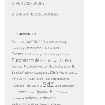
VON UNS FÜR UNS
DER SOUND DES SOMMERS
SCHLAGWÖRTER
Austausch
Abitur
AG
Berufsorientierung
DELF
Bläserklasse
Bewerbung
BOM
Claas
Erasmus+
Etrépagny
Europa
Erinnerungskultur
Europaschule
Fahrtenwoche
Ferien
Fußball
Geschichte
Französisch
Junior Big
Frankreich
Latein
Medienscouts
Band
Kopfrechnen
Kulturabend
Obiya Palaro
MINT
Pesaro
Politik
Potenzialanalyse
SdZ
Referendariat
Praktikum
Sport
Stadtradeln
Uganda-Hilfe
SV
Theater
Trauer
Ukraine
Vorlesewettbewerb
Vorlesetag
Weihnachtskonzert
Wettbewerb
Zeitzeugen