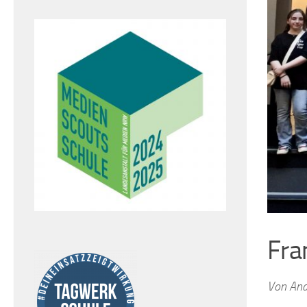
Fra
Von And