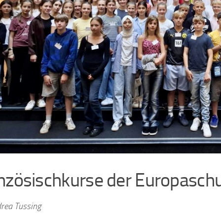
nzösischkurse der Europaschul
rea Tussing