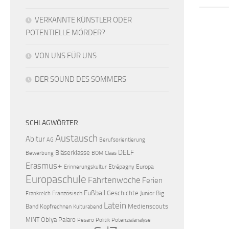
VERKANNTE KÜNSTLER ODER
POTENTIELLE MÖRDER?
VON UNS FÜR UNS
DER SOUND DES SOMMERS
SCHLAGWÖRTER
Austausch
Abitur
AG
Berufsorientierung
DELF
Bläserklasse
Bewerbung
BOM
Claas
Erasmus+
Etrépagny
Europa
Erinnerungskultur
Europaschule
Fahrtenwoche
Ferien
Fußball
Geschichte
Französisch
Junior Big
Frankreich
Latein
Medienscouts
Band
Kopfrechnen
Kulturabend
Obiya Palaro
MINT
Pesaro
Politik
Potenzialanalyse