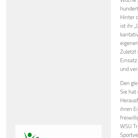
Woche g
hunder
Hinter 
ist ihr
karitat
eigenen
Zuletzt
Einsatz
und ver
Den gle
Sie hat
Herausf
ihren E
freiwil
WSU Tra
Sportve