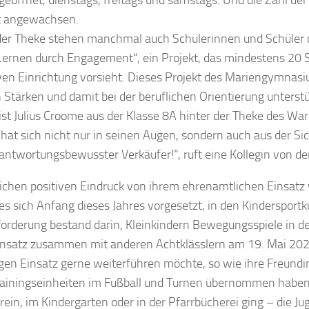
eöffnet, dienstags, freitags und samstags. Und die Zahl der 
t angewachsen.
der Theke stehen manchmal auch Schülerinnen und Schüler
 „Lernen durch Engagement“, ein Projekt, das mindestens 20 
iven Einrichtung vorsieht. Dieses Projekt des Mariengymnasi
 Stärken und damit bei der beruflichen Orientierung unterst
 ist Julius Croome aus der Klasse 8A hinter der Theke des 
 hat sich nicht nur in seinen Augen, sondern auch aus der Sic
antwortungsbewusster Verkäufer!“, ruft eine Kollegin von de
ichen positiven Eindruck von ihrem ehrenamtlichen Einsatz 
 es sich Anfang dieses Jahres vorgesetzt, in den Kindersportk
orderung bestand darin, Kleinkindern Bewegungsspiele in der
insatz zusammen mit anderen Achtklässlern am 19. Mai 2025 v
ligen Einsatz gerne weiterführen möchte, so wie ihre Freund
iningseinheiten im Fußball und Turnen übernommen haben.
rein, im Kindergarten oder in der Pfarrbücherei ging – die Ju