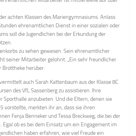
ehrenamtlichen Mitarbeiter ist mittlerweile auf über
 der achten Klassen des Mariengymnasiums. Anlass
Stunden ehrenamtlichen Dienst in einer sozialen oder
ums soll die Jugendlichen bei der Erkundung der
ützen.
Warenkorbs zu sehen gewesen. Sein ehrenamtlicher
ht seiner Mitarbeiter gelohnt. „Ein sehr freundlicher
r Brottheke herüber.
vermittelt auch Sarah Kattenbaum aus der Klasse 8C.
ursen des VfL Sassenberg zu assistieren. Ihre
 Sporthalle anzubieten. Und die Eltern, denen sie
orstellte, merkten ihr an, dass sie ihren
innen Fenja Benneker und Tessa Breckweg, die bei der
 Egal ob es bei dem Einsatz um ein Engagement im
gendlichen haben erfahren, wie viel Freude ein