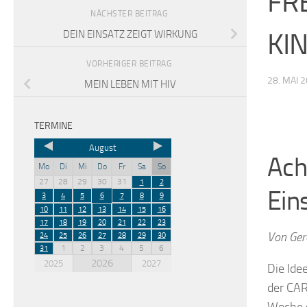
FR
NÄCHSTER BEITRAG
KI
DEIN EINSATZ ZEIGT WIRKUNG
VORHERIGER BEITRAG
28. MAI 
MEIN LEBEN MIT HIV
TERMINE
August
Ach
Mo
Di
Mi
Do
Fr
Sa
So
27
28
29
30
31
1
2
Ein
3
4
5
6
7
8
9
10
11
12
13
14
15
16
17
18
19
20
21
22
23
Von Ger
24
25
26
27
28
29
30
1
2
3
4
5
6
31
2026
2025
2027
Die Ide
der CAR