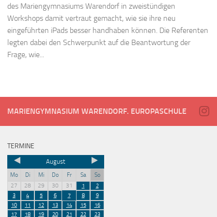
des Mariengymnasiums Warendorf in zweistündigen
Workshops damit vertraut gemacht, wie sie ihre neu
eingeführten iPads besser handhaben können. Die Referenten
legten dabei den Schwerpunkt auf die Beantwortung der
Frage, wie...
MARIENGYMNASIUM WARENDORF. EUROPASCHULE
TERMINE
August
Mo
Di
Mi
Do
Fr
Sa
So
27
28
29
30
31
1
2
3
4
5
6
7
8
9
10
11
12
13
14
15
16
17
18
19
20
21
22
23