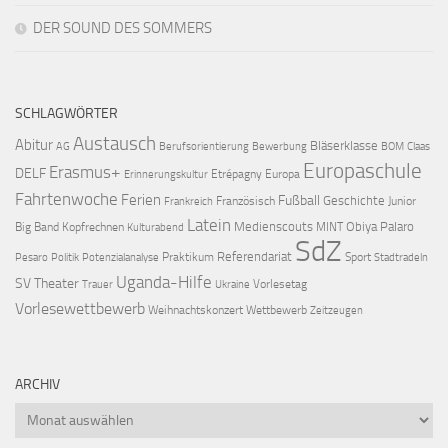
DER SOUND DES SOMMERS
SCHLAGWÖRTER
Austausch
Abitur
Bläserklasse
AG
Berufsorientierung
Bewerbung
BOM
Claas
Europaschule
Erasmus+
DELF
Etrépagny
Europa
Erinnerungskultur
Fahrtenwoche
Ferien
Fußball
Geschichte
Französisch
Junior
Frankreich
Latein
Medienscouts
Obiya Palaro
Big Band
Kopfrechnen
MINT
Kulturabend
SdZ
Referendariat
Praktikum
Sport
Pesaro
Politik
Potenzialanalyse
Stadtradeln
Uganda-Hilfe
SV
Theater
Vorlesetag
Trauer
Ukraine
Vorlesewettbewerb
Weihnachtskonzert
Wettbewerb
Zeitzeugen
ARCHIV