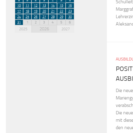
Schullei
10
11
12
13
14
15
16
Marggraf
17
18
19
20
21
22
23
Lehrerz
24
25
26
27
28
29
30
1
2
3
4
5
6
31
Aleksand
2026
2025
2027
AUSBILD
POSI
AUSB
Die neue
Mariengy
verabsch
Die neue
mit dies
den neue