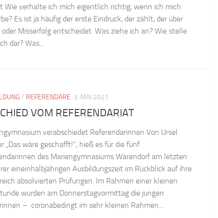
t Wie verhalte ich mich eigentlich richtig, wenn ich mich
e? Es ist ja häufig der erste Eindruck, der zählt, der über
g oder Misserfolg entscheidet. Was ziehe ich an? Wie stelle
ch dar? Was...
ILDUNG
/
REFERENDARE
3. MAI 2021
CHIED VOM REFERENDARIAT
ngymnasium verabschiedet Referendarinnen Von Ursel
r „Das wäre geschafft!“, hieß es für die fünf
endarinnen des Mariengymnasiums Warendorf am letzten
hrer eineinhalbjährigen Ausbildungszeit im Rückblick auf ihre
greich absolvierten Prüfungen. Im Rahmen einer kleinen
stunde wurden am Donnerstagvormittag die jungen
rinnen – coronabedingt im sehr kleinen Rahmen...