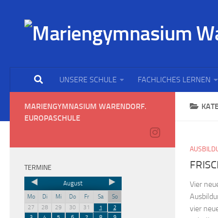
UNSERE SCHULE
FACHLICHES LERNEN
MARIENGYMNASIUM WARENDORF.
KAT
EUROPASCHULE
AUSBILD
FRIS
TERMINE
August
Vier neu
Ausbild
Mo
Di
Mi
Do
Fr
Sa
So
27
28
29
30
31
vier neu
1
2
3
4
5
6
7
8
9