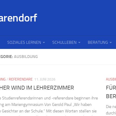
SOZIALES LERNEN
SCHULLEBEN
BERATUNG
EGORIE:
AUSBILDUNG
UNG
/
REFERENDARE
11. JUNI 2026
AUSB
CHER WIND IM LEHRERZIMMER
FÜR
BER
e Studienreferendarinnen und -referendare beginnen ihre
ung am Mariengymnasium Von Gerold Paul „Wir haben
Die n
e Gesichter an der Schule.“ Mit diesen Worten stellen sie
durch