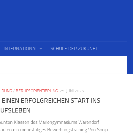
INTERNATIONAL
SCHULE DER ZUKUNFT
ILDUNG
/
BERUFSORIENTIERUNG
25. JUNI 2025
 EINEN ERFOLGREICHEN START INS
UFSLEBEN
eunten Klassen des Mariengymnasiums Warendorf
laufen ein mehrstufiges Bewerbungstraining Von Sonja