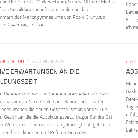
terin Uta Schmitz-Molkewehrum, Sandra Ott und Merlin
Koner
, als Ausbildungsbeauftragte, in den beiden
bewerb
immern des Mariengymnasiums vor: Robin Grunwald,
Erfol
ar Kovanusic, Frauke...
ich mi
UNG
/
SCHULE
4. NOVEMBER 2023
AUSB
TIVE ERWARTUNGEN AN DIE
ABS
ILDUNGSZEIT
Marie
Bakke
n Referendarinnen und Referendare stellen sich dem
Refer
mnasium vor Von Gerold Paul „Kaum sind die alten
Tag i
iedet, stehen die neuen Gesichter schon vor der Tür!“.
erfol
n Gesichter, die die Ausbildungsbeauftragte Sandra Ott
Feier
en Worten im Lehrerzimmer angekündigt hat, gehören
Lehre
n Referendarinnen und Referendaren des...