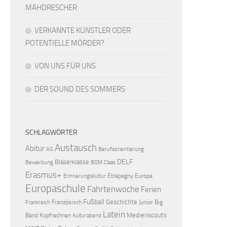
MÄHDRESCHER
VERKANNTE KÜNSTLER ODER
POTENTIELLE MÖRDER?
VON UNS FÜR UNS
DER SOUND DES SOMMERS
SCHLAGWÖRTER
Austausch
Abitur
AG
Berufsorientierung
DELF
Bläserklasse
Bewerbung
BOM
Claas
Erasmus+
Etrépagny
Europa
Erinnerungskultur
Europaschule
Fahrtenwoche
Ferien
Fußball
Geschichte
Französisch
Junior Big
Frankreich
Latein
Medienscouts
Band
Kopfrechnen
Kulturabend