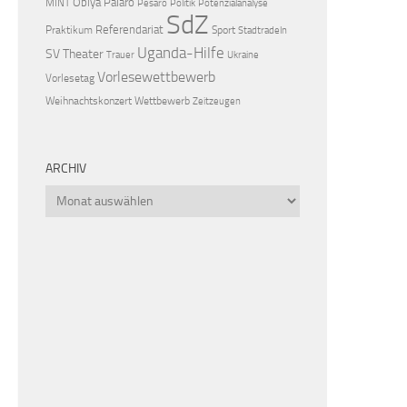
Obiya Palaro
MINT
Pesaro
Politik
Potenzialanalyse
SdZ
Referendariat
Praktikum
Sport
Stadtradeln
Uganda-Hilfe
SV
Theater
Trauer
Ukraine
Vorlesewettbewerb
Vorlesetag
Weihnachtskonzert
Wettbewerb
Zeitzeugen
ARCHIV