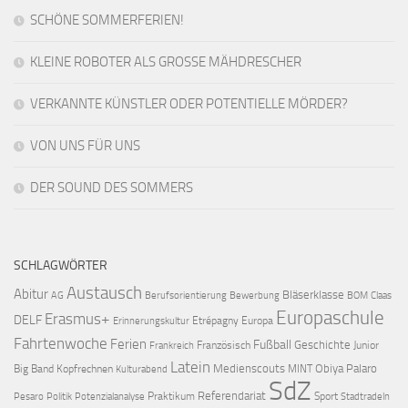
SCHÖNE SOMMERFERIEN!
KLEINE ROBOTER ALS GROSSE MÄHDRESCHER
VERKANNTE KÜNSTLER ODER POTENTIELLE MÖRDER?
VON UNS FÜR UNS
DER SOUND DES SOMMERS
SCHLAGWÖRTER
Austausch
Abitur
Bläserklasse
AG
Berufsorientierung
Bewerbung
BOM
Claas
Europaschule
Erasmus+
DELF
Etrépagny
Europa
Erinnerungskultur
Fahrtenwoche
Ferien
Fußball
Geschichte
Französisch
Junior
Frankreich
Latein
Medienscouts
Obiya Palaro
Big Band
Kopfrechnen
MINT
Kulturabend
SdZ
Referendariat
Praktikum
Sport
Pesaro
Politik
Potenzialanalyse
Stadtradeln