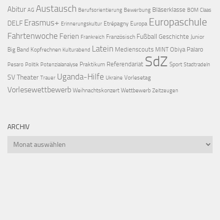
Austausch
Abitur
Bläserklasse
AG
Berufsorientierung
Bewerbung
BOM
Claas
Europaschule
Erasmus+
DELF
Etrépagny
Europa
Erinnerungskultur
Fahrtenwoche
Ferien
Fußball
Geschichte
Französisch
Junior
Frankreich
Latein
Medienscouts
Obiya Palaro
Big Band
Kopfrechnen
MINT
Kulturabend
SdZ
Referendariat
Praktikum
Sport
Pesaro
Politik
Potenzialanalyse
Stadtradeln
Uganda-Hilfe
SV
Theater
Vorlesetag
Trauer
Ukraine
Vorlesewettbewerb
Weihnachtskonzert
Wettbewerb
Zeitzeugen
ARCHIV