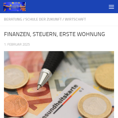
BERATUNG
/
SCHULE DER ZUKUNFT
/
WIRTSCHAFT
FINANZEN, STEUERN, ERSTE WOHNUNG
1. FEBRUAR 2025