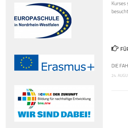
Kurses 
besucht
FÜ
DIE FA
24. AUGU