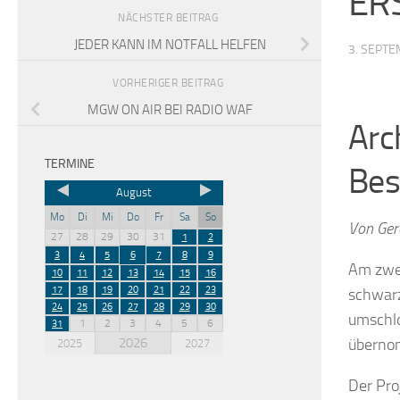
ER
NÄCHSTER BEITRAG
JEDER KANN IM NOTFALL HELFEN
3. SEPT
VORHERIGER BEITRAG
MGW ON AIR BEI RADIO WAF
Arc
TERMINE
Bes
August
Mo
Di
Mi
Do
Fr
Sa
So
Von Ger
27
28
29
30
31
1
2
3
4
5
6
7
8
9
Am zwei
10
11
12
13
14
15
16
17
18
19
20
21
22
23
schwarz
24
25
26
27
28
29
30
umschlo
1
2
3
4
5
6
31
2026
übernom
2025
2027
Der Pro