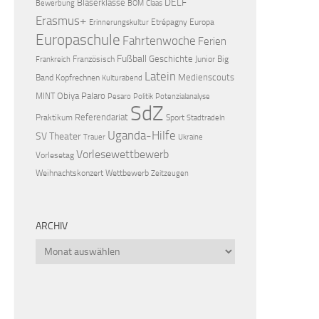
DELF
Bläserklasse
Bewerbung
BOM
Claas
Erasmus+
Etrépagny
Europa
Erinnerungskultur
Europaschule
Fahrtenwoche
Ferien
Fußball
Geschichte
Französisch
Junior Big
Frankreich
Latein
Medienscouts
Band
Kopfrechnen
Kulturabend
Obiya Palaro
MINT
Pesaro
Politik
Potenzialanalyse
SdZ
Referendariat
Praktikum
Sport
Stadtradeln
Uganda-Hilfe
SV
Theater
Trauer
Ukraine
Vorlesewettbewerb
Vorlesetag
Weihnachtskonzert
Wettbewerb
Zeitzeugen
ARCHIV