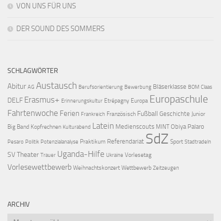
VON UNS FÜR UNS
DER SOUND DES SOMMERS
SCHLAGWÖRTER
Austausch
Abitur
Bläserklasse
AG
Berufsorientierung
Bewerbung
BOM
Claas
Europaschule
Erasmus+
DELF
Etrépagny
Europa
Erinnerungskultur
Fahrtenwoche
Ferien
Fußball
Geschichte
Französisch
Junior
Frankreich
Latein
Medienscouts
Obiya Palaro
Big Band
Kopfrechnen
MINT
Kulturabend
SdZ
Referendariat
Praktikum
Sport
Pesaro
Politik
Potenzialanalyse
Stadtradeln
Uganda-Hilfe
SV
Theater
Vorlesetag
Trauer
Ukraine
Vorlesewettbewerb
Weihnachtskonzert
Wettbewerb
Zeitzeugen
ARCHIV