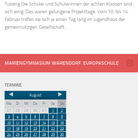
Tussing Die Schüler und Schülerinnen der achten Klassen sind
sich einig: Das waren gelungene Projekttage. Vom 10. bis 14.
Februar trafen sie sich je einen Tag lang im Jugendhaus der
gemeinnützigen Gesellschaft...
MARIENGYMNASIUM WARENDORF. EUROPASCHULE
TERMINE
August
Mo
Di
Mi
Do
Fr
Sa
So
27
28
29
30
31
1
2
3
4
5
6
7
8
9
10
11
12
13
14
15
16
17
18
19
20
21
22
23
24
25
26
27
28
29
30