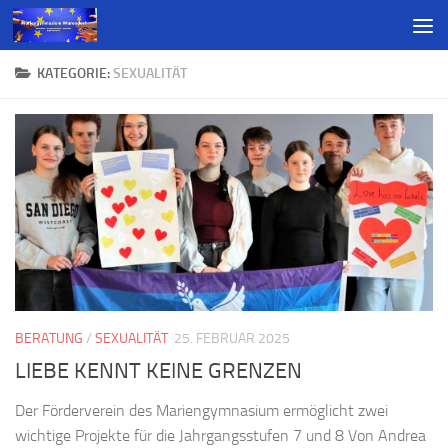
KATEGORIE:
SEXUALITÄT
BERATUNG
/
SEXUALITÄT
25. FEBRUAR 2025
LIEBE KENNT KEINE GRENZEN
Der Förderverein des Mariengymnasium ermöglicht zwei
wichtige Projekte für die Jahrgangsstufen 7 und 8 Von Andrea