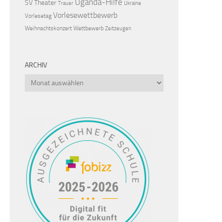
Uganda-Hilfe
SV
Theater
Trauer
Ukraine
Vorlesewettbewerb
Vorlesetag
Weihnachtskonzert
Wettbewerb
Zeitzeugen
ARCHIV