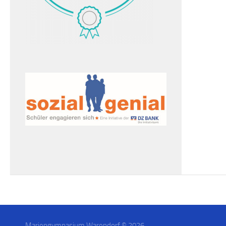
Mariengymnasium Warendorf © 2026.