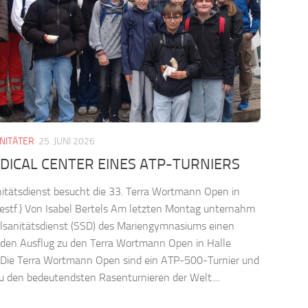
NITÄTER
25. JUNI 2026
DICAL CENTER EINES ATP-TURNIERS
itätsdienst besucht die 33. Terra Wortmann Open in
estf.) Von Isabel Bertels Am letzten Montag unternahm
lsanitätsdienst (SSD) des Mariengymnasiums einen
den Ausflug zu den Terra Wortmann Open in Halle
. Die Terra Wortmann Open sind ein ATP-500-Turnier und
u den bedeutendsten Rasenturnieren der Welt....