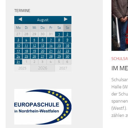
TERMINE
August
Mo
Di
Mi
Do
Fr
Sa
So
27
28
29
30
31
1
2
3
4
5
6
7
8
9
10
11
12
13
14
15
16
17
18
19
20
21
22
23
24
25
26
27
28
29
30
SCHULSA
1
2
3
4
5
6
31
IM ME
2026
2025
2027
Schulsan
Halle (W
der Schu
spannen
(Westf.)
zählen z