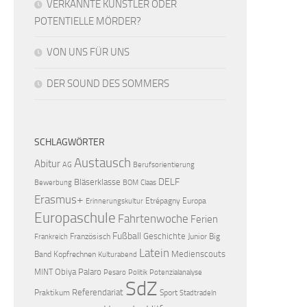
VERKANNTE KÜNSTLER ODER
POTENTIELLE MÖRDER?
VON UNS FÜR UNS
DER SOUND DES SOMMERS
SCHLAGWÖRTER
Austausch
Abitur
AG
Berufsorientierung
DELF
Bläserklasse
Bewerbung
BOM
Claas
Erasmus+
Etrépagny
Europa
Erinnerungskultur
Europaschule
Fahrtenwoche
Ferien
Fußball
Geschichte
Französisch
Junior Big
Frankreich
Latein
Medienscouts
Band
Kopfrechnen
Kulturabend
Obiya Palaro
MINT
Pesaro
Politik
Potenzialanalyse
SdZ
Referendariat
Praktikum
Sport
Stadtradeln