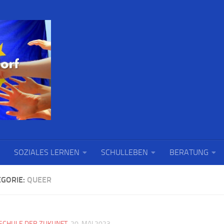
SOZIALES LERNEN
SCHULLEBEN
BERATUNG
EGORIE:
QUEER
SCHULE DER ZUKUNFT
20. MAI 2023