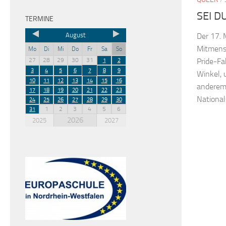
SEI D
TERMINE
August
Der 17. 
Mitmens
Mo
Di
Mi
Do
Fr
Sa
So
27
28
29
30
31
Pride-Fa
1
2
3
4
5
6
7
8
9
Winkel, 
10
11
12
13
14
15
16
anderem 
17
18
19
20
21
22
23
Nationals
24
25
26
27
28
29
30
1
2
3
4
5
6
31
2026
2025
2027