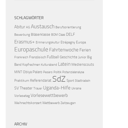
SCHLAGWÖRTER
Austausch
Abitur
AG
Berufsorientierung
DELF
Bläserklasse
Bewerbung
BOM
Claas
Erasmus+
Etrépagny
Europa
Erinnerungskultur
Europaschule
Fahrtenwoche
Ferien
Fußball
Geschichte
Französisch
Junior Big
Frankreich
Latein
Medienscouts
Band
Kopfrechnen
Kulturabend
Obiya Palaro
MINT
Pesaro
Politik
Potenzialanalyse
SdZ
Referendariat
Praktikum
Sport
Stadtradeln
Uganda-Hilfe
SV
Theater
Trauer
Ukraine
Vorlesewettbewerb
Vorlesetag
Weihnachtskonzert
Wettbewerb
Zeitzeugen
ARCHIV