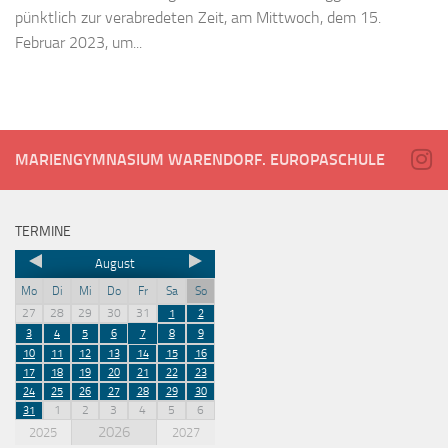
pünktlich zur verabredeten Zeit, am Mittwoch, dem 15.
Februar 2023, um...
MARIENGYMNASIUM WARENDORF. EUROPASCHULE
TERMINE
August
Mo
Di
Mi
Do
Fr
Sa
So
27
28
29
30
31
1
2
3
4
5
6
7
8
9
10
11
12
13
14
15
16
17
18
19
20
21
22
23
24
25
26
27
28
29
30
1
2
3
4
5
6
31
2026
2025
2027