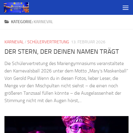
KATEGORIE:
KARNEVAL
KARNEVAL
/
SCHÜLERVERTRETUNG
13. FEBRUAR 2026
DER STERN, DER DEINEN NAMEN TRÄGT
Die Schülervertretung des Mariengymnasiums veranstaltete
den Karnevalsball 2026 unter dem Motto „Mary‘s Maskenball“
Von Gerold Paul Wenn du in diesen Fotos, lieber Leser, die
Menge vor den Mischpulten nicht siehst – die einen noch
größeren Tanzsaal füllen könnte – die Ausgelassenheit der
Stimmung nicht mit den Augen hörst,...