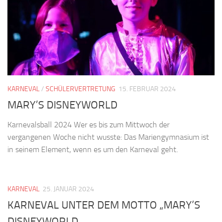
KARNEVAL
/
SCHÜLERVERTRETUNG
15. FEBRUAR 2024
MARY’S DISNEYWORLD
Karnevalsball 2024 Wer es bis zum Mittwoch der
vergangenen Woche nicht wusste: Das Mariengymnasium ist
in seinem Element, wenn es um den Karneval geht.
KARNEVAL
25. JANUAR 2024
KARNEVAL UNTER DEM MOTTO „MARY’S
DISNEYWORLD