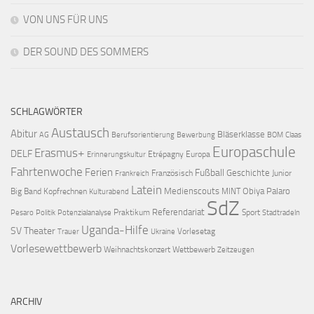
VON UNS FÜR UNS
DER SOUND DES SOMMERS
SCHLAGWÖRTER
Austausch
Abitur
Bläserklasse
AG
Berufsorientierung
Bewerbung
BOM
Claas
Europaschule
Erasmus+
DELF
Etrépagny
Europa
Erinnerungskultur
Fahrtenwoche
Ferien
Fußball
Geschichte
Französisch
Junior
Frankreich
Latein
Medienscouts
Obiya Palaro
Big Band
Kopfrechnen
MINT
Kulturabend
SdZ
Referendariat
Praktikum
Sport
Pesaro
Politik
Potenzialanalyse
Stadtradeln
Uganda-Hilfe
SV
Theater
Vorlesetag
Trauer
Ukraine
Vorlesewettbewerb
Weihnachtskonzert
Wettbewerb
Zeitzeugen
ARCHIV