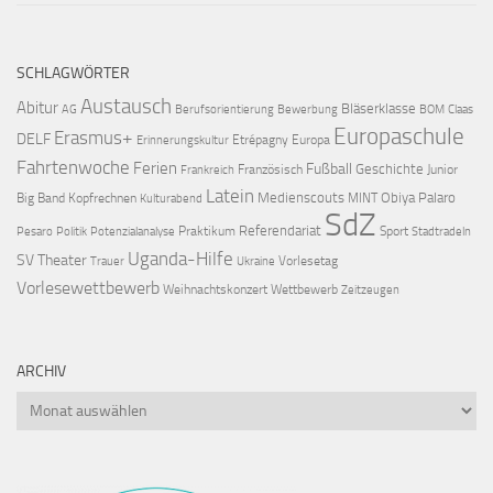
SCHLAGWÖRTER
Austausch
Abitur
Bläserklasse
AG
Berufsorientierung
Bewerbung
BOM
Claas
Europaschule
Erasmus+
DELF
Etrépagny
Europa
Erinnerungskultur
Fahrtenwoche
Ferien
Fußball
Geschichte
Französisch
Junior
Frankreich
Latein
Medienscouts
Obiya Palaro
Big Band
Kopfrechnen
MINT
Kulturabend
SdZ
Referendariat
Praktikum
Sport
Pesaro
Politik
Potenzialanalyse
Stadtradeln
Uganda-Hilfe
SV
Theater
Vorlesetag
Trauer
Ukraine
Vorlesewettbewerb
Weihnachtskonzert
Wettbewerb
Zeitzeugen
ARCHIV