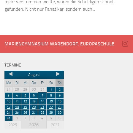
mehr verstummen wollte, waren die Schuldigen schnell
gefunden. Nicht nur Fanatiker, sondern auch...
MARIENGYMNASIUM WARENDORF. EUROPASCHULE
TERMINE
August
Mo
Di
Mi
Do
Fr
Sa
So
27
28
29
30
31
1
2
3
4
5
6
7
8
9
10
11
12
13
14
15
16
17
18
19
20
21
22
23
24
25
26
27
28
29
30
1
2
3
4
5
6
31
2026
2025
2027