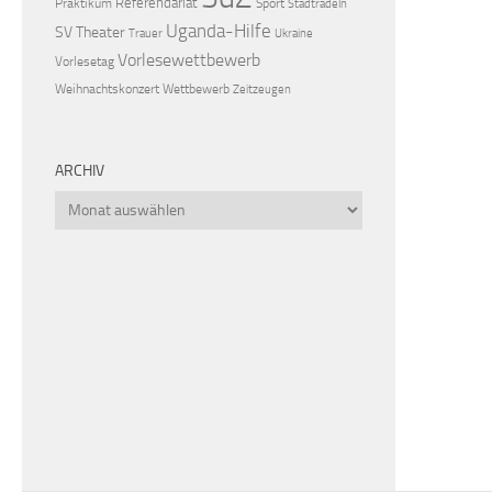
Referendariat
Praktikum
Sport
Stadtradeln
Uganda-Hilfe
SV
Theater
Trauer
Ukraine
Vorlesewettbewerb
Vorlesetag
Weihnachtskonzert
Wettbewerb
Zeitzeugen
ARCHIV