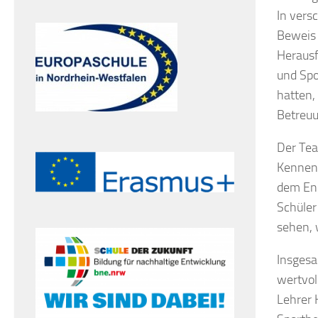
In vers
Beweis 
Herausf
und Spo
hatten,
Betreuu
Der Tea
Kennenl
dem Eng
Schüler
sehen, 
Insgesa
wertvol
Lehrer 