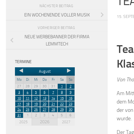
TE
NÄCHSTER BEITRAG
EIN WOCHENENDE VOLLER MUSIK
15. SEP
VORHERIGER BEITRAG
NEUE WERBEBANNER DER FIRMA
LEMMTECH
Tea
Kla
TERMINE
August
Von Tho
Mo
Di
Mi
Do
Fr
Sa
So
27
28
29
30
31
1
2
Am Mitt
3
4
5
6
7
8
9
10
11
12
13
14
15
16
dem Mot
17
18
19
20
21
22
23
der von
24
25
26
27
28
29
30
1
2
3
4
5
6
31
wurde.
2026
2025
2027
Der Tag