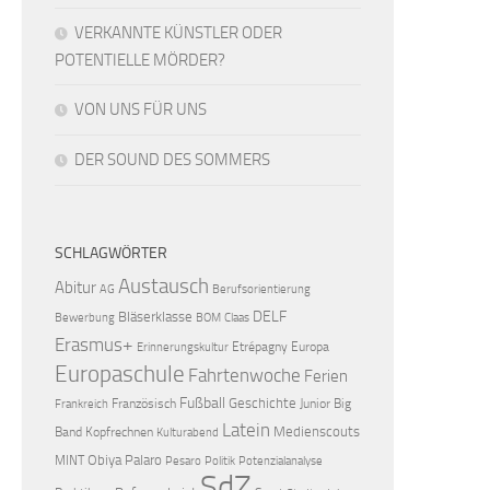
VERKANNTE KÜNSTLER ODER
POTENTIELLE MÖRDER?
VON UNS FÜR UNS
DER SOUND DES SOMMERS
SCHLAGWÖRTER
Austausch
Abitur
AG
Berufsorientierung
DELF
Bläserklasse
Bewerbung
BOM
Claas
Erasmus+
Etrépagny
Europa
Erinnerungskultur
Europaschule
Fahrtenwoche
Ferien
Fußball
Geschichte
Französisch
Junior Big
Frankreich
Latein
Medienscouts
Band
Kopfrechnen
Kulturabend
Obiya Palaro
MINT
Pesaro
Politik
Potenzialanalyse
SdZ