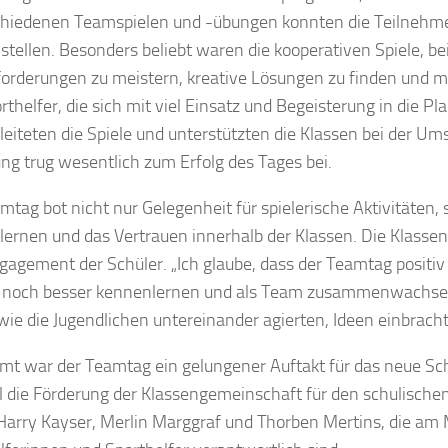
chiedenen Teamspielen und -übungen konnten die Teilnehme
stellen. Besonders beliebt waren die kooperativen Spiele, 
orderungen zu meistern, kreative Lösungen zu finden und m
rthelfer, die sich mit viel Einsatz und Begeisterung in die
 leiteten die Spiele und unterstützten die Klassen bei der Um
ng trug wesentlich zum Erfolg des Tages bei.
mtag bot nicht nur Gelegenheit für spielerische Aktivitäten,
ernen und das Vertrauen innerhalb der Klassen. Die Klassen
agement der Schüler. „Ich glaube, dass der Teamtag positiv 
 noch besser kennenlernen und als Team zusammenwachsen 
wie die Jugendlichen untereinander agierten, Ideen einbracht
mt war der Teamtag ein gelungener Auftakt für das neue Sch
l die Förderung der Klassengemeinschaft für den schulischen A
Harry Kayser, Merlin Marggraf und Thorben Mertins, die am