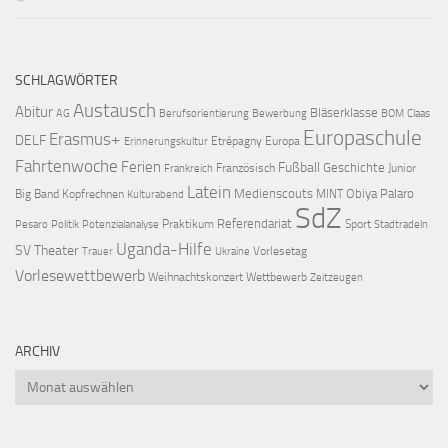
SCHLAGWÖRTER
Austausch
Abitur
Bläserklasse
AG
Berufsorientierung
Bewerbung
BOM
Claas
Europaschule
Erasmus+
DELF
Etrépagny
Europa
Erinnerungskultur
Fahrtenwoche
Ferien
Fußball
Geschichte
Französisch
Junior
Frankreich
Latein
Medienscouts
Obiya Palaro
Big Band
Kopfrechnen
MINT
Kulturabend
SdZ
Referendariat
Praktikum
Sport
Pesaro
Politik
Potenzialanalyse
Stadtradeln
Uganda-Hilfe
SV
Theater
Vorlesetag
Trauer
Ukraine
Vorlesewettbewerb
Weihnachtskonzert
Wettbewerb
Zeitzeugen
ARCHIV