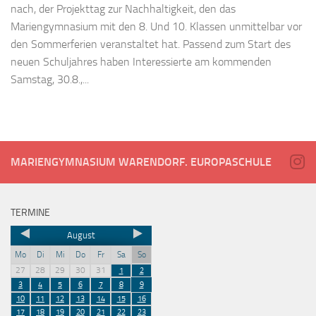
nach, der Projekttag zur Nachhaltigkeit, den das
Mariengymnasium mit den 8. Und 10. Klassen unmittelbar vor
den Sommerferien veranstaltet hat. Passend zum Start des
neuen Schuljahres haben Interessierte am kommenden
Samstag, 30.8.,...
MARIENGYMNASIUM WARENDORF. EUROPASCHULE
TERMINE
August
Mo
Di
Mi
Do
Fr
Sa
So
27
28
29
30
31
1
2
3
4
5
6
7
8
9
10
11
12
13
14
15
16
17
18
19
20
21
22
23