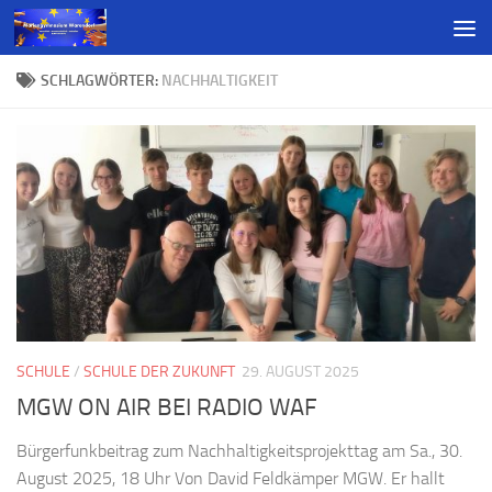
SCHLAGWÖRTER:
NACHHALTIGKEIT
SCHULE
/
SCHULE DER ZUKUNFT
29. AUGUST 2025
MGW ON AIR BEI RADIO WAF
Bürgerfunkbeitrag zum Nachhaltigkeitsprojekttag am Sa., 30.
August 2025, 18 Uhr Von David Feldkämper MGW. Er hallt