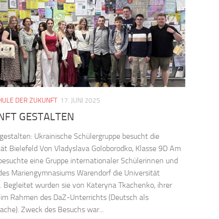
HULE DER ZUKUNFT
17. JUNI 2025
NFT GESTALTEN
gestalten: Ukrainische Schülergruppe besucht die
tät Bielefeld Von Vladyslava Goloborodko, Klasse 9D Am
 besuchte eine Gruppe internationaler Schülerinnen und
des Mariengymnasiums Warendorf die Universität
d. Begleitet wurden sie von Kateryna Tkachenko, ihrer
 im Rahmen des DaZ-Unterrichts (Deutsch als
ache). Zweck des Besuchs war...