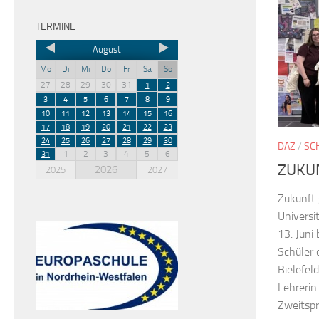
TERMINE
August
Mo
Di
Mi
Do
Fr
Sa
So
27
28
29
30
31
1
2
3
4
5
6
7
8
9
10
11
12
13
14
15
16
17
18
19
20
21
22
23
24
25
26
27
28
29
30
DAZ
/
SC
1
2
3
4
5
6
31
ZUKU
2026
2025
2027
Zukunft 
Universi
13. Juni
Schüler 
Bielefel
Lehrerin
Zweitspr