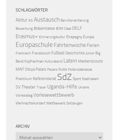
SCHLAGWÖRTER
Austausch
Abitur
AG
Berufsorientierung
DELF
Bläserklasse
Bewerbung
BOM
Claas
Erasmus+
Etrépagny
Europa
Erinnerungskultur
Europaschule
Fahrtenwoche
Ferien
Fußball
Geschichte
Französisch
Junior Big
Frankreich
Latein
Medienscouts
Band
Kopfrechnen
Kulturabend
Obiya Palaro
MINT
Pesaro
Politik
Potenzialanalyse
SdZ
Referendariat
Praktikum
Sport
Stadtradeln
Uganda-Hilfe
SV
Theater
Trauer
Ukraine
Vorlesewettbewerb
Vorlesetag
Weihnachtskonzert
Wettbewerb
Zeitzeugen
ARCHIV