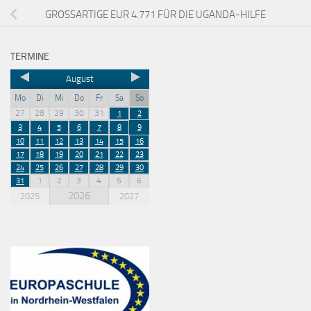
GROSSARTIGE EUR 4.771 FÜR DIE UGANDA-HILFE
TERMINE
August
Mo
Di
Mi
Do
Fr
Sa
So
27
28
29
30
31
1
2
3
4
5
6
7
8
9
10
11
12
13
14
15
16
17
18
19
20
21
22
23
24
25
26
27
28
29
30
1
2
3
4
5
6
31
2026
2025
2027