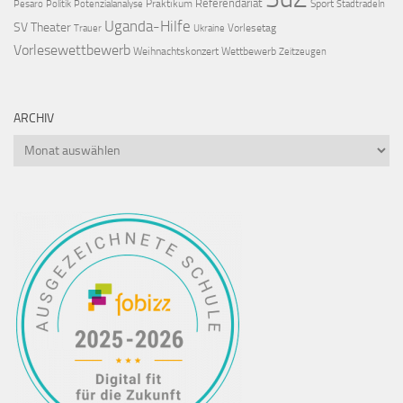
Referendariat
Praktikum
Sport
Pesaro
Politik
Potenzialanalyse
Stadtradeln
Uganda-Hilfe
SV
Theater
Vorlesetag
Trauer
Ukraine
Vorlesewettbewerb
Weihnachtskonzert
Wettbewerb
Zeitzeugen
ARCHIV