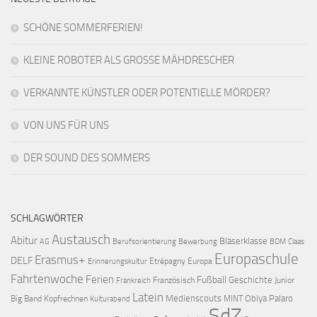
SCHÖNE SOMMERFERIEN!
KLEINE ROBOTER ALS GROSSE MÄHDRESCHER
VERKANNTE KÜNSTLER ODER POTENTIELLE MÖRDER?
VON UNS FÜR UNS
DER SOUND DES SOMMERS
SCHLAGWÖRTER
Austausch
Abitur
Bläserklasse
AG
Berufsorientierung
Bewerbung
BOM
Claas
Europaschule
Erasmus+
DELF
Etrépagny
Europa
Erinnerungskultur
Fahrtenwoche
Ferien
Fußball
Geschichte
Französisch
Junior
Frankreich
Latein
Medienscouts
Obiya Palaro
Big Band
Kopfrechnen
MINT
Kulturabend
SdZ