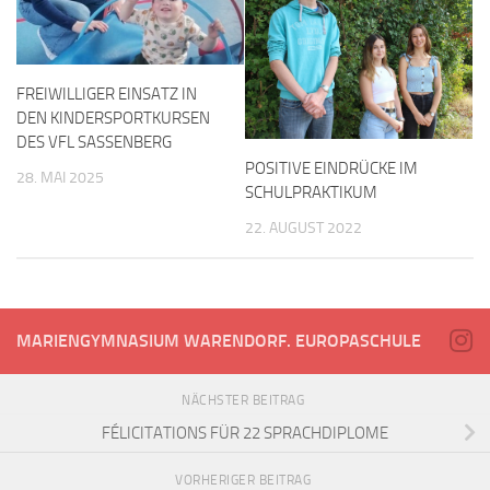
FREIWILLIGER EINSATZ IN
DEN KINDERSPORTKURSEN
DES VFL SASSENBERG
POSITIVE EINDRÜCKE IM
28. MAI 2025
SCHULPRAKTIKUM
22. AUGUST 2022
MARIENGYMNASIUM WARENDORF. EUROPASCHULE
NÄCHSTER BEITRAG
FÉLICITATIONS FÜR 22 SPRACHDIPLOME
VORHERIGER BEITRAG