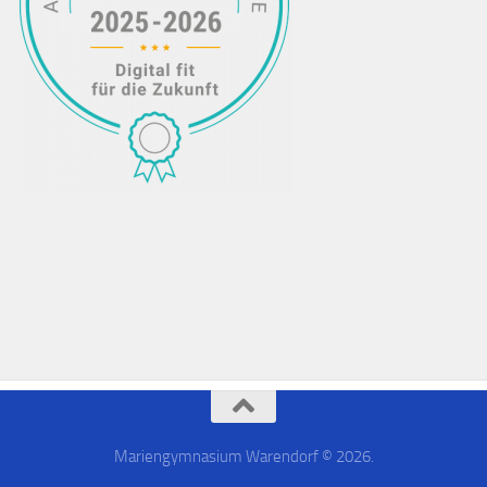
Mariengymnasium Warendorf © 2026.