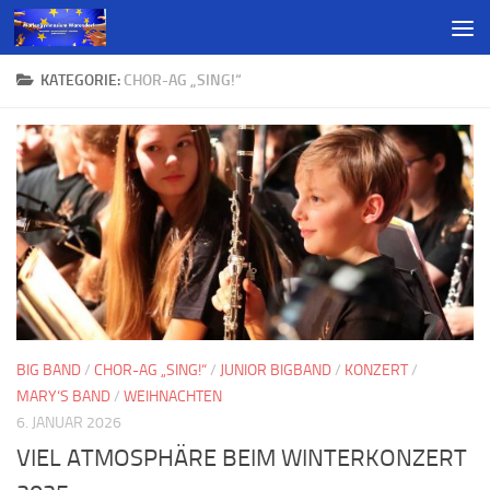
KATEGORIE:
CHOR-AG „SING!“
BIG BAND
/
CHOR-AG „SING!“
/
JUNIOR BIGBAND
/
KONZERT
/
MARY‘S BAND
/
WEIHNACHTEN
6. JANUAR 2026
VIEL ATMOSPHÄRE BEIM WINTERKONZERT