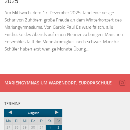
2025
Am Mittwoch, dem 17. Dezember 2025, fand eine riesige
Schar von Zuhörern große Freude an dem Winterkonzert des
Mariengymnasiums. Von Gerold Paul Es wäre falsch, alle
Eindrücke des Abends auf einen Nenner zu bringen. Manchen
Ensembles fällt die Mehrstimmigkeit noch schwer. Manche
Schüler haben erst wenige Monate Übung...
MARIENGYMNASIUM WARENDORF. EUROPASCHULE
TERMINE
August
Mo
Di
Mi
Do
Fr
Sa
So
27
28
29
30
31
1
2