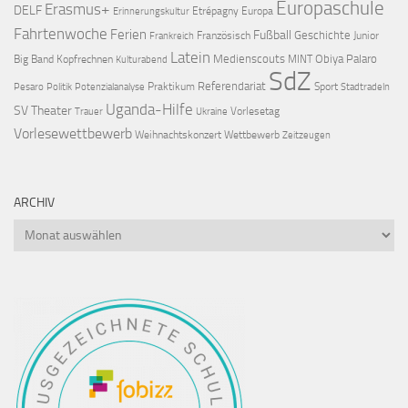
Europaschule
Erasmus+
DELF
Etrépagny
Europa
Erinnerungskultur
Fahrtenwoche
Ferien
Fußball
Geschichte
Französisch
Junior
Frankreich
Latein
Medienscouts
Obiya Palaro
Big Band
Kopfrechnen
MINT
Kulturabend
SdZ
Referendariat
Praktikum
Sport
Pesaro
Politik
Potenzialanalyse
Stadtradeln
Uganda-Hilfe
SV
Theater
Vorlesetag
Trauer
Ukraine
Vorlesewettbewerb
Weihnachtskonzert
Wettbewerb
Zeitzeugen
ARCHIV