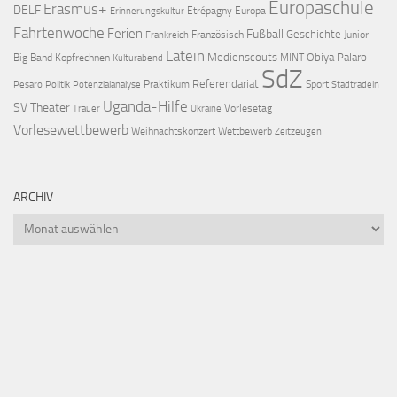
Europaschule
Erasmus+
DELF
Etrépagny
Europa
Erinnerungskultur
Fahrtenwoche
Ferien
Fußball
Geschichte
Französisch
Junior
Frankreich
Latein
Medienscouts
Obiya Palaro
Big Band
Kopfrechnen
MINT
Kulturabend
SdZ
Referendariat
Praktikum
Sport
Pesaro
Politik
Potenzialanalyse
Stadtradeln
Uganda-Hilfe
SV
Theater
Vorlesetag
Trauer
Ukraine
Vorlesewettbewerb
Weihnachtskonzert
Wettbewerb
Zeitzeugen
ARCHIV