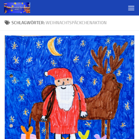
SCHLAGWÖRTER:
WEIHNACHTSPÄCKCHENAKTION