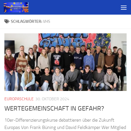
SCHLAGWÖRTER:
VHS
EUROPASCHULE
30. OKTOBER 2024
WERTEGEMEINSCHAFT IN GEFAHR?
10er-Differenzierungskurse debattieren über die Zukunft
Europas Von Frank Büning und David Feldkämper Wer Mitglied