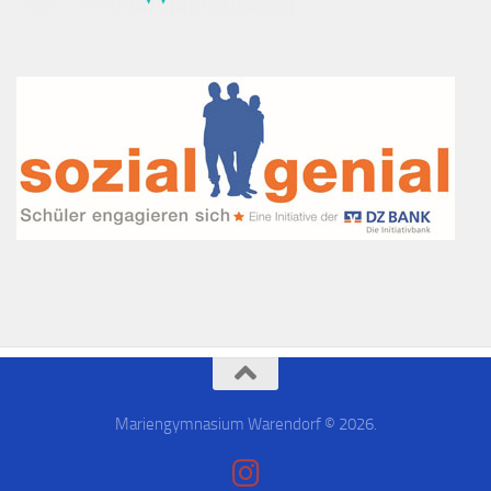
Mariengymnasium Warendorf © 2026.