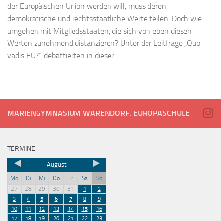
der Europäischen Union werden will, muss deren
demokratische und rechtsstaatliche Werte teilen. Doch wie
umgehen mit Mitgliedsstaaten, die sich von eben diesen
Werten zunehmend distanzieren? Unter der Leitfrage „Quo
vadis EU?“ debattierten in dieser...
MARIENGYMNASIUM WARENDORF. EUROPASCHULE
TERMINE
August
Mo
Di
Mi
Do
Fr
Sa
So
27
28
29
30
31
1
2
3
4
5
6
7
8
9
10
11
12
13
14
15
16
17
18
19
20
21
22
23