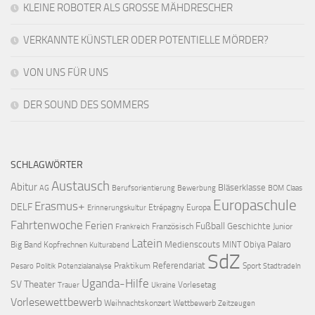
KLEINE ROBOTER ALS GROSSE MÄHDRESCHER
VERKANNTE KÜNSTLER ODER POTENTIELLE MÖRDER?
VON UNS FÜR UNS
DER SOUND DES SOMMERS
SCHLAGWÖRTER
Austausch
Abitur
Bläserklasse
AG
Berufsorientierung
Bewerbung
BOM
Claas
Europaschule
Erasmus+
DELF
Etrépagny
Europa
Erinnerungskultur
Fahrtenwoche
Ferien
Fußball
Geschichte
Französisch
Junior
Frankreich
Latein
Medienscouts
Obiya Palaro
Big Band
Kopfrechnen
MINT
Kulturabend
SdZ
Referendariat
Praktikum
Sport
Pesaro
Politik
Potenzialanalyse
Stadtradeln
Uganda-Hilfe
SV
Theater
Vorlesetag
Trauer
Ukraine
Vorlesewettbewerb
Weihnachtskonzert
Wettbewerb
Zeitzeugen