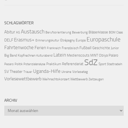
SCHLAGWÖRTER
Austausch
Abitur
Bläserklasse
AG
Berufsorientierung
Bewerbung
BOM
Claas
Europaschule
Erasmus+
DELF
Etrépagny
Europa
Erinnerungskultur
Fahrtenwoche
Ferien
Fußball
Geschichte
Französisch
Junior
Frankreich
Latein
Medienscouts
Obiya Palaro
Big Band
Kopfrechnen
MINT
Kulturabend
SdZ
Referendariat
Praktikum
Sport
Pesaro
Politik
Potenzialanalyse
Stadtradeln
Uganda-Hilfe
SV
Theater
Vorlesetag
Trauer
Ukraine
Vorlesewettbewerb
Weihnachtskonzert
Wettbewerb
Zeitzeugen
ARCHIV