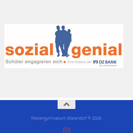
Mariengymnasium Warendorf © 2026.