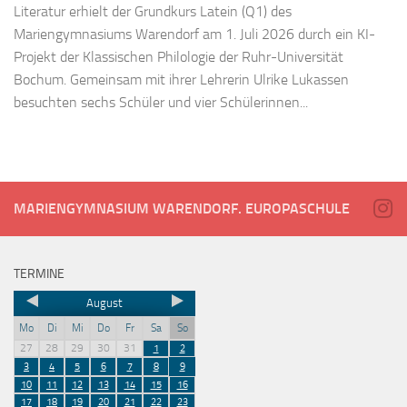
Literatur erhielt der Grundkurs Latein (Q1) des
Mariengymnasiums Warendorf am 1. Juli 2026 durch ein KI-
Projekt der Klassischen Philologie der Ruhr-Universität
Bochum. Gemeinsam mit ihrer Lehrerin Ulrike Lukassen
besuchten sechs Schüler und vier Schülerinnen...
MARIENGYMNASIUM WARENDORF. EUROPASCHULE
TERMINE
August
Mo
Di
Mi
Do
Fr
Sa
So
27
28
29
30
31
1
2
3
4
5
6
7
8
9
10
11
12
13
14
15
16
17
18
19
20
21
22
23