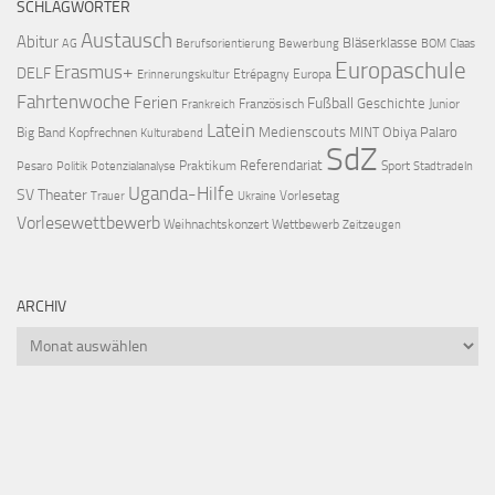
SCHLAGWÖRTER
Austausch
Abitur
Bläserklasse
AG
Berufsorientierung
Bewerbung
BOM
Claas
Europaschule
Erasmus+
DELF
Etrépagny
Europa
Erinnerungskultur
Fahrtenwoche
Ferien
Fußball
Geschichte
Französisch
Junior
Frankreich
Latein
Medienscouts
Obiya Palaro
Big Band
Kopfrechnen
MINT
Kulturabend
SdZ
Referendariat
Praktikum
Sport
Pesaro
Politik
Potenzialanalyse
Stadtradeln
Uganda-Hilfe
SV
Theater
Vorlesetag
Trauer
Ukraine
Vorlesewettbewerb
Weihnachtskonzert
Wettbewerb
Zeitzeugen
ARCHIV