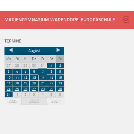
MARIENGYMNASIUM WARENDORF. EUROPASCHULE
TERMINE
August
Mo
Di
Mi
Do
Fr
Sa
So
27
28
29
30
31
1
2
3
4
5
6
7
8
9
10
11
12
13
14
15
16
17
18
19
20
21
22
23
24
25
26
27
28
29
30
1
2
3
4
5
6
31
2026
2025
2027