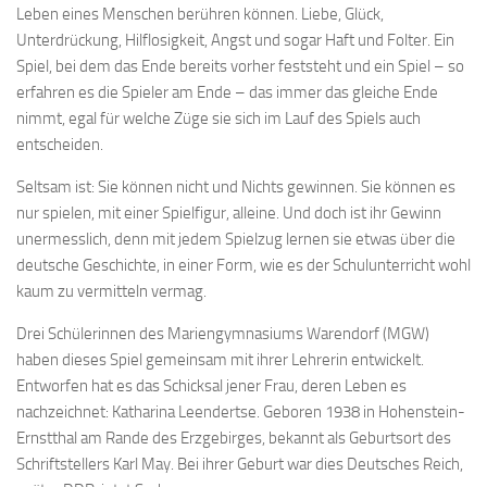
Leben eines Menschen berühren können. Liebe, Glück,
Unterdrückung, Hilflosigkeit, Angst und sogar Haft und Folter. Ein
Spiel, bei dem das Ende bereits vorher feststeht und ein Spiel – so
erfahren es die Spieler am Ende – das immer das gleiche Ende
nimmt, egal für welche Züge sie sich im Lauf des Spiels auch
entscheiden.
Seltsam ist: Sie können nicht und Nichts gewinnen. Sie können es
nur spielen, mit einer Spielfigur, alleine. Und doch ist ihr Gewinn
unermesslich, denn mit jedem Spielzug lernen sie etwas über die
deutsche Geschichte, in einer Form, wie es der Schulunterricht wohl
kaum zu vermitteln vermag.
Drei Schülerinnen des Mariengymnasiums Warendorf (MGW)
haben dieses Spiel gemeinsam mit ihrer Lehrerin entwickelt.
Entworfen hat es das Schicksal jener Frau, deren Leben es
nachzeichnet: Katharina Leendertse. Geboren 1938 in Hohenstein-
Ernstthal am Rande des Erzgebirges, bekannt als Geburtsort des
Schriftstellers Karl May. Bei ihrer Geburt war dies Deutsches Reich,