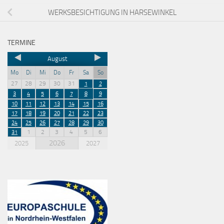
WERKSBESICHTIGUNG IN HARSEWINKEL
TERMINE
August
Mo
Di
Mi
Do
Fr
Sa
So
27
28
29
30
31
1
2
3
4
5
6
7
8
9
10
11
12
13
14
15
16
17
18
19
20
21
22
23
24
25
26
27
28
29
30
1
2
3
4
5
6
31
2026
2025
2027