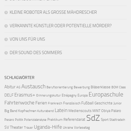
KLEINE ROBOTER ALS GROSSE MÄHDRESCHER
VERKANNTE KÜNSTLER ODER POTENTIELLE MÖRDER?
VON UNS FÜR UNS
DER SOUND DES SOMMERS
SCHLAGWÖRTER
Austausch
Abitur
Bläserklasse
AG
Berufsorientierung
Bewerbung
BOM
Claas
Europaschule
Erasmus+
DELF
Etrépagny
Europa
Erinnerungskultur
Fahrtenwoche
Ferien
Fußball
Geschichte
Französisch
Junior
Frankreich
Latein
Medienscouts
Obiya Palaro
Big Band
Kopfrechnen
MINT
Kulturabend
SdZ
Referendariat
Praktikum
Sport
Pesaro
Politik
Potenzialanalyse
Stadtradeln
Uganda-Hilfe
SV
Theater
Vorlesetag
Trauer
Ukraine