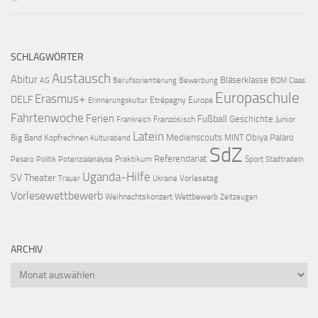
SCHLAGWÖRTER
Austausch
Abitur
Bläserklasse
AG
Berufsorientierung
Bewerbung
BOM
Claas
Europaschule
Erasmus+
DELF
Etrépagny
Europa
Erinnerungskultur
Fahrtenwoche
Ferien
Fußball
Geschichte
Französisch
Junior
Frankreich
Latein
Medienscouts
Obiya Palaro
Big Band
Kopfrechnen
MINT
Kulturabend
SdZ
Referendariat
Praktikum
Sport
Pesaro
Politik
Potenzialanalyse
Stadtradeln
Uganda-Hilfe
SV
Theater
Vorlesetag
Trauer
Ukraine
Vorlesewettbewerb
Weihnachtskonzert
Wettbewerb
Zeitzeugen
ARCHIV