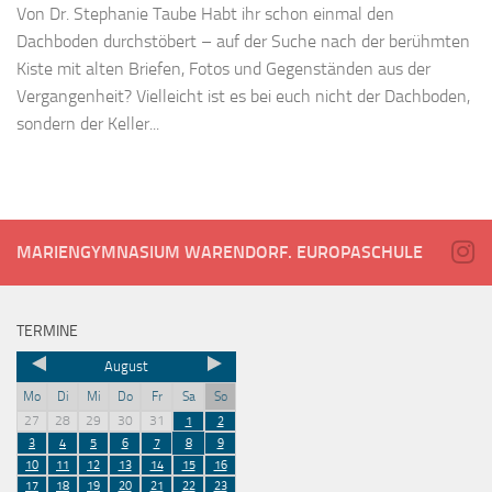
Von Dr. Stephanie Taube Habt ihr schon einmal den
Dachboden durchstöbert – auf der Suche nach der berühmten
Kiste mit alten Briefen, Fotos und Gegenständen aus der
Vergangenheit? Vielleicht ist es bei euch nicht der Dachboden,
sondern der Keller...
MARIENGYMNASIUM WARENDORF. EUROPASCHULE
TERMINE
August
Mo
Di
Mi
Do
Fr
Sa
So
27
28
29
30
31
1
2
3
4
5
6
7
8
9
10
11
12
13
14
15
16
17
18
19
20
21
22
23