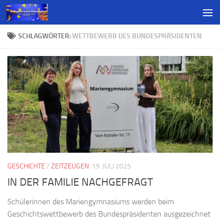
SCHLAGWÖRTER:
WETTBEWERB DES BUNDESPRÄSIDENTEN
GESCHICHTE
/
ZEITZEUGEN
19. JULI 2025
IN DER FAMILIE NACHGEFRAGT
Schülerinnen des Mariengymnasiums werden beim
Geschichtswettbewerb des Bundespräsidenten ausgezeichnet