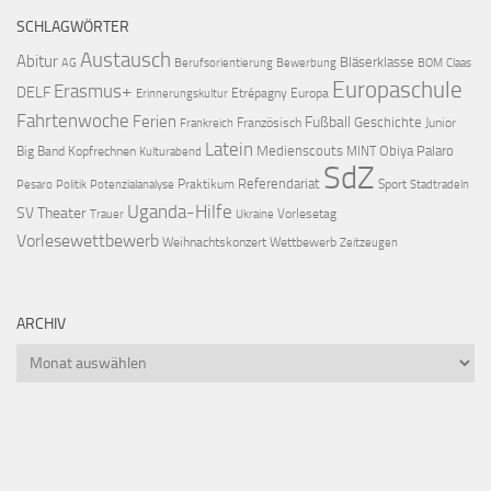
SCHLAGWÖRTER
Austausch
Abitur
Bläserklasse
AG
Berufsorientierung
Bewerbung
BOM
Claas
Europaschule
Erasmus+
DELF
Etrépagny
Europa
Erinnerungskultur
Fahrtenwoche
Ferien
Fußball
Geschichte
Französisch
Junior
Frankreich
Latein
Medienscouts
Obiya Palaro
Big Band
Kopfrechnen
MINT
Kulturabend
SdZ
Referendariat
Praktikum
Sport
Pesaro
Politik
Potenzialanalyse
Stadtradeln
Uganda-Hilfe
SV
Theater
Vorlesetag
Trauer
Ukraine
Vorlesewettbewerb
Weihnachtskonzert
Wettbewerb
Zeitzeugen
ARCHIV