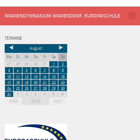
MARIENGYMNASIUM WARENDORF. EUROPASCHULE
TERMINE
August
Mo
Di
Mi
Do
Fr
Sa
So
27
28
29
30
31
1
2
3
4
5
6
7
8
9
10
11
12
13
14
15
16
17
18
19
20
21
22
23
24
25
26
27
28
29
30
1
2
3
4
5
6
31
2026
2025
2027