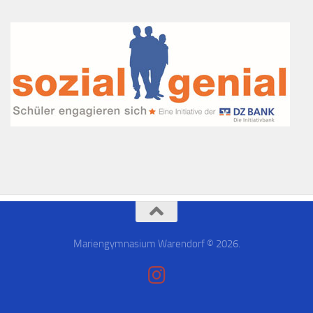
Mariengymnasium Warendorf © 2026.