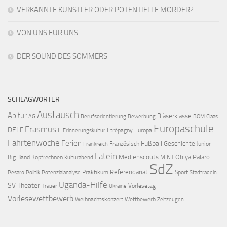
VERKANNTE KÜNSTLER ODER POTENTIELLE MÖRDER?
VON UNS FÜR UNS
DER SOUND DES SOMMERS
SCHLAGWÖRTER
Austausch
Abitur
Bläserklasse
AG
Berufsorientierung
Bewerbung
BOM
Claas
Europaschule
Erasmus+
DELF
Etrépagny
Europa
Erinnerungskultur
Fahrtenwoche
Ferien
Fußball
Geschichte
Französisch
Junior
Frankreich
Latein
Medienscouts
Obiya Palaro
Big Band
Kopfrechnen
MINT
Kulturabend
SdZ
Referendariat
Praktikum
Sport
Pesaro
Politik
Potenzialanalyse
Stadtradeln
Uganda-Hilfe
SV
Theater
Vorlesetag
Trauer
Ukraine
Vorlesewettbewerb
Weihnachtskonzert
Wettbewerb
Zeitzeugen