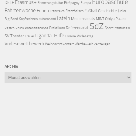
Europaschule
Erasmus+
DELF
Etrépagny
Europa
Erinnerungskultur
Fahrtenwoche
Ferien
Fußball
Geschichte
Französisch
Junior
Frankreich
Latein
Medienscouts
Obiya Palaro
Big Band
Kopfrechnen
MINT
Kulturabend
SdZ
Referendariat
Praktikum
Sport
Pesaro
Politik
Potenzialanalyse
Stadtradeln
Uganda-Hilfe
SV
Theater
Vorlesetag
Trauer
Ukraine
Vorlesewettbewerb
Weihnachtskonzert
Wettbewerb
Zeitzeugen
ARCHIV