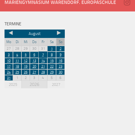
MARIENGYMNASIUM WARENDORF. EUROPASCHULE
TERMINE
August
Mo
Di
Mi
Do
Fr
Sa
So
27
28
29
30
31
1
2
3
4
5
6
7
8
9
10
11
12
13
14
15
16
17
18
19
20
21
22
23
24
25
26
27
28
29
30
1
2
3
4
5
6
31
2026
2025
2027