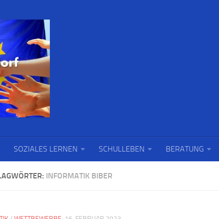
SOZIALES LERNEN
SCHULLEBEN
BERATUNG
LAGWÖRTER:
INFORMATIK BIBER
TIK
/
WETTBEWERBE
16. FEBRUAR 2023