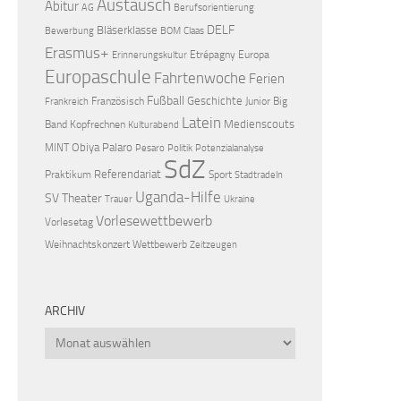
Austausch
Abitur
AG
Berufsorientierung
DELF
Bläserklasse
Bewerbung
BOM
Claas
Erasmus+
Etrépagny
Europa
Erinnerungskultur
Europaschule
Fahrtenwoche
Ferien
Fußball
Geschichte
Französisch
Junior Big
Frankreich
Latein
Medienscouts
Band
Kopfrechnen
Kulturabend
Obiya Palaro
MINT
Pesaro
Politik
Potenzialanalyse
SdZ
Referendariat
Praktikum
Sport
Stadtradeln
Uganda-Hilfe
SV
Theater
Trauer
Ukraine
Vorlesewettbewerb
Vorlesetag
Weihnachtskonzert
Wettbewerb
Zeitzeugen
ARCHIV