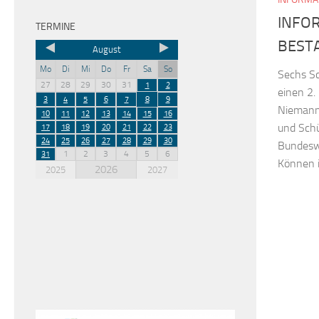
INFO
TERMINE
BEST
August
Mo
Di
Mi
Do
Fr
Sa
So
Sechs S
27
28
29
30
31
1
2
einen 2.
3
4
5
6
7
8
9
Niemann
10
11
12
13
14
15
16
und Sch
17
18
19
20
21
22
23
24
25
26
27
28
29
30
Bundesw
1
2
3
4
5
6
31
Können i
2026
2025
2027