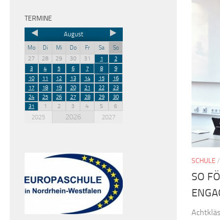
TERMINE
August
Mo
Di
Mi
Do
Fr
Sa
So
27
28
29
30
31
1
2
3
4
5
6
7
8
9
10
11
12
13
14
15
16
17
18
19
20
21
22
23
24
25
26
27
28
29
30
1
2
3
4
5
6
31
2026
2025
2027
SCHULE
SO F
ENGA
Achtkläs