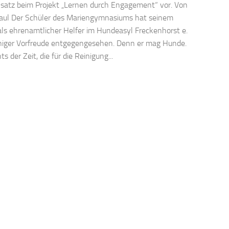
nsatz beim Projekt „Lernen durch Engagement“ vor. Von
aul Der Schüler des Mariengymnasiums hat seinem
als ehrenamtlicher Helfer im Hundeasyl Freckenhorst e.
iniger Vorfreude entgegengesehen. Denn er mag Hunde.
s der Zeit, die für die Reinigung...