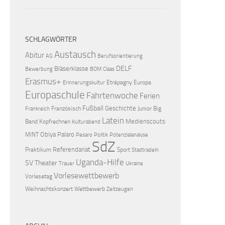
SCHLAGWÖRTER
Austausch
Abitur
AG
Berufsorientierung
DELF
Bläserklasse
Bewerbung
BOM
Claas
Erasmus+
Etrépagny
Europa
Erinnerungskultur
Europaschule
Fahrtenwoche
Ferien
Fußball
Geschichte
Französisch
Junior Big
Frankreich
Latein
Medienscouts
Band
Kopfrechnen
Kulturabend
Obiya Palaro
MINT
Pesaro
Politik
Potenzialanalyse
SdZ
Referendariat
Praktikum
Sport
Stadtradeln
Uganda-Hilfe
SV
Theater
Trauer
Ukraine
Vorlesewettbewerb
Vorlesetag
Weihnachtskonzert
Wettbewerb
Zeitzeugen