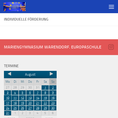
INDIVIDUELLE FÖRDERUNG
MARIENGYMNASIUM WARENDORF. EUROPASCHULE
TERMINE
August
Mo
Di
Mi
Do
Fr
Sa
So
27
28
29
30
31
1
2
3
4
5
6
7
8
9
10
11
12
13
14
15
16
17
18
19
20
21
22
23
24
25
26
27
28
29
30
1
2
3
4
5
6
31