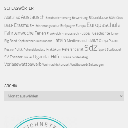
SCHLAGWÖRTER
Austausch
Abitur
Bläserklasse
AG
Berufsorientierung
Bewerbung
BOM
Claas
Europaschule
Erasmus+
DELF
Etrépagny
Europa
Erinnerungskultur
Fahrtenwoche
Ferien
Fußball
Geschichte
Französisch
Junior
Frankreich
Latein
Medienscouts
Obiya Palaro
Big Band
Kopfrechnen
MINT
Kulturabend
SdZ
Referendariat
Praktikum
Sport
Pesaro
Politik
Potenzialanalyse
Stadtradeln
Uganda-Hilfe
SV
Theater
Vorlesetag
Trauer
Ukraine
Vorlesewettbewerb
Weihnachtskonzert
Wettbewerb
Zeitzeugen
ARCHIV